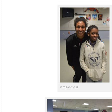
© Chloé Créoff