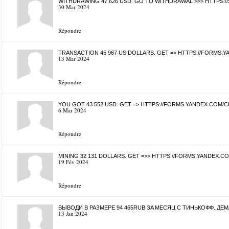
WITHDRAWING 47 626 USD. GО TО WITHDRАWАL >>> HTTP
30 Mar 2024
Répondre
TRANSACTION 45 967 US DOLLARS. GЕТ => HTTPS://FORMS
13 Mar 2024
Répondre
YOU GOT 43 552 USD. GЕТ => HTTPS://FORMS.YANDEX.COM/
6 Mar 2024
Répondre
MINING 32 131 DOLLARS. GЕТ =>> HTTPS://FORMS.YANDEX.
19 Fév 2024
Répondre
BЫВOДИ В PAЗМEPE 94 465RUB ЗA МECЯЦ C TИНЬКOФФ. ДEM
13 Jan 2024