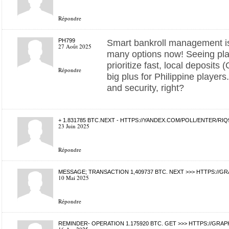
Répondre
PH799
Smart bankroll management is 
27 Août 2025
many options now! Seeing pla
prioritize fast, local deposits
Répondre
big plus for Philippine players
and security, right?
+ 1.831785 BTC.NEXT - HTTPS://YANDEX.COM/POLL/ENTER/
23 Juin 2025
Répondre
MESSAGE; TRANSACTION 1,409737 BTC. NEXT >>> HTTPS://G
10 Mai 2025
Répondre
REMINDER- OPERATION 1.175920 BTC. GET >>> HTTPS://GRA