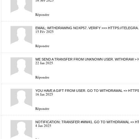
16 Avr 2025
Répondre
EMAIL; WITHDRAWING NOXP57. VERIFY >>> HTTPS://TELEGR
15 Fév 2025
Répondre
WE SEND A TRANSFER FROM UNKNOWN USER. WITHDRАW > HT
22 Jan 2025
Répondre
YOU HAVE A GIFT FROM USER. GО TО WITHDRАWАL => HTTP
16 Jan 2025
Répondre
NOTIFICATION: TRANSFER #MW41. GO TO WITHDRAWAL => HT
4 Jan 2025