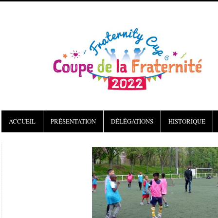
ACCUEIL
PRÉSENTATION
DÉLÉGATIONS
HISTORIQUE
Articles récents
La Coupe de la Fraternité continue avec les projets menés par les délégations ! Focus sur la
délégation LASOVA
La Coupe de la Fraternité édition 2019 en photos !
Rétrospective en vidéo des temps forts de la Coupe de la Fraternité 2019
Retour en vidéo des projets post Coupe de la Fraternité 2017
Retour sur la Journée du Samedi 4 Mai : tournoi de football des enfants et des adultes, soirée de
gala